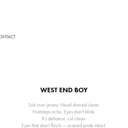
ONTACT
WEST END BOY
Suit over jersey. Head shaved clean.
Footsteps echo. Eyes don’t blink.
It’s defiance, cut clean.
Eyes that don’t flinch — scarred pride intact.