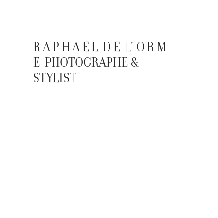
R A P H A E L  D E  L' O R M 
E  PHOTOGRAPHE & 
STYLIST